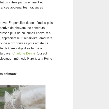
ution initiée par un éminent et
acances apprenantes, vacances
ortive. En parallèle de ses études puis
 sportive de chevaux de concours
l dresse plus de 70 jeunes chevaux à
appréciant leur sensibilité, émotivité
articipé à dix courses pour amateurs
ôté de Cambridge il se forme à
 du pays,
Charlotte Dennis
(qui eut
ologique - méthode Parelli, à la Reine
les animaux
.