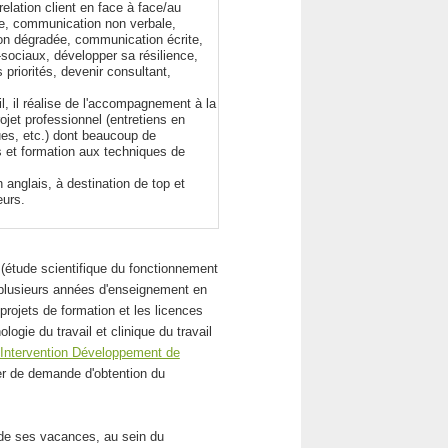
elation client en face à face/au
ée, communication non verbale,
ion dégradée, communication écrite,
-sociaux, développer sa résilience,
 priorités, devenir consultant,
l, il réalise de l'accompagnement à la
rojet professionnel (entretiens en
ues, etc.) dont beaucoup de
s et formation aux techniques de
 anglais, à destination de top et
eurs.
(étude scientifique du fonctionnement
à plusieurs années d'enseignement en
rojets de formation et les licences
gie du travail et clinique du travail
 Intervention Développement de
er de demande d'obtention du
s de ses vacances, au sein du