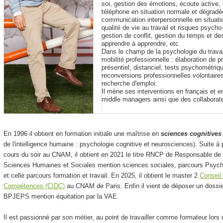
soi, gestion des émotions, écoute active, r
téléphone en situation normale et dégrad
communication interpersonnelle en situat
qualité de vie au travail et risques psycho
gestion de conflit, gestion du temps et des
apprendre à apprendre, etc.
Dans le champ de la psychologie du travai
mobilité professionnelle : élaboration de p
présentiel, distanciel, tests psychométriq
reconversions professionnelles volontaire
recherche d'emploi.
Il mène ses interventions en français et en
middle managers ainsi que des collaborat
En 1996 il obtient en formation initiale une maîtrise en
sciences cognitives
de l'intelligence humaine : psychologie cognitive et neurosciences). Suite 
cours du soir au CNAM, il obtient en 2021 le titre RNCP de Responsable de p
Sciences Humaines et Sociales mention sciences sociales, parcours Psycholo
et celle parcours formation et travail. En 2025, il obtient le master 2
Conseil
Compétences (CIDC)
au CNAM de Paris. Enfin il vient de déposer un dossi
BPJEPS mention équitation par la VAE.
Il est passionné par son métier, au point de travailler comme formateur lor