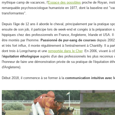
mythique camp de vacances, l'
Espace des possibles
proche de Royan, instit
remarquable psychosociologue humaniste en 1977, dont la baseline est "v
transformantes".
Depuis l'âge de 12 ans il aborde le cheval, principalement par la pratique sp
ensuite de son job, il participe lors de week-end et congès à la préparation
hippiques chez des professionnels en France, Angleterre, Irlande et USA. I
être montés par l'homme.
Passionné de pur-sang de courses
depuis 2002, 
et très fort influx, il monte régulièrement à l'entraînement à Chantilly. Il a p
dont trois à Longchamp et une
remportée dans le Cher
. En 2006, vivant à c
l'
équitation éthologique
auprès d'un des professionnels les plus reconnus
l'honneur de faire une démonstration privée de sa pratique de l'équitation éth
d'Angleterre).
Début 2018, il commence à se former à la
communication intuitive avec 