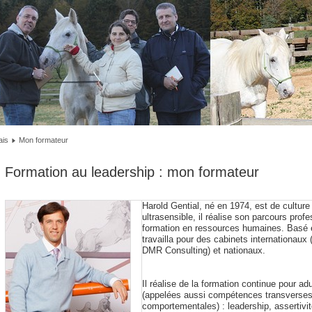
lais
Mon formateur
Formation au leadership : mon formateur
Harold Gential, né en 1974, est de cultur
ultrasensible, il réalise son parcours profe
formation en ressources humaines. Basé en
travailla pour des cabinets internationau
DMR Consulting) et nationaux.
Il réalise de la formation continue pour adu
(appelées aussi compétences transverse
comportementales) : leadership, assertivi